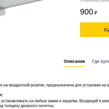
Розничная цен
900
₽
К
Описание
Где куп
я на квадратной розетке, предназначена для установки на
и:
устанавливать на любые замки и защелки. Входящий в ком
од толщину дверного полотна.