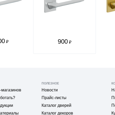
00
900
₽
₽
ПОЛЕЗНОЕ
К
-магазинов
Новости
Н
аботать?
Прайс-листы
П
одукции
Каталог дверей
П
материалы
Каталог декоров
К