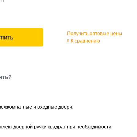
а
Получить оптовые цены
упить
К сравнению
ить?
 межкомнатные и входные двери.
плект дверной ручки квадрат при необходимости