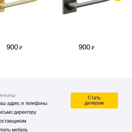
900
900
₽
₽
ОНТАКТЫ
Стать
дилером
аш адрес и телефоны
исьмо директору
оставщикам
упить мебель