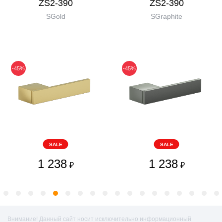
ZS2-390
ZS2-390
SGold
SGraphite
-45%
-45%
SALE
SALE
1 238
1 238
₽
₽
Внимание! Данный сайт носит исключительно информационный