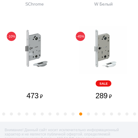
SChrome
W Белый
-10%
-45%
SALE
473
289
₽
₽
Внимание! Данный сайт носит исключительно информационный
характер и не является публичной офертой, определяемой