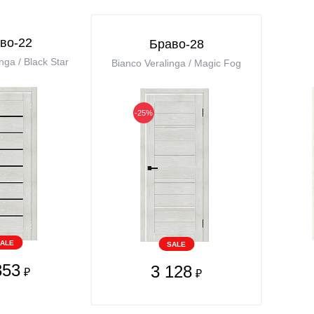
во-22
Браво-28
nga / Black Star
Bianco Veralinga / Magic Fog
-25%
ALE
SALE
353
3 128
₽
₽