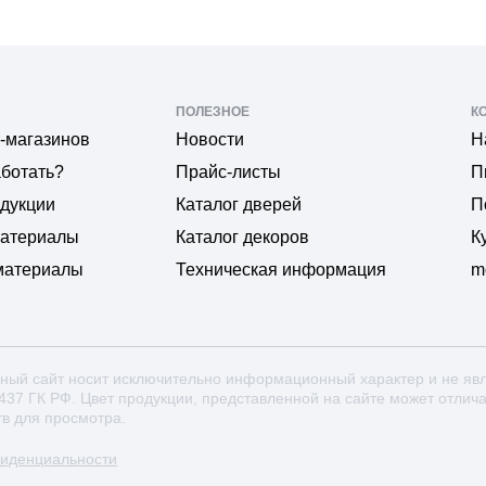
ПОЛЕЗНОЕ
К
-магазинов
Новости
Н
аботать?
Прайс-листы
П
одукции
Каталог дверей
П
материалы
Каталог декоров
К
материалы
Техническая информация
m
ный сайт носит исключительно информационный характер и не яв
 437 ГК РФ. Цвет продукции, представленной на сайте может отлич
тв для просмотра.
фиденциальности