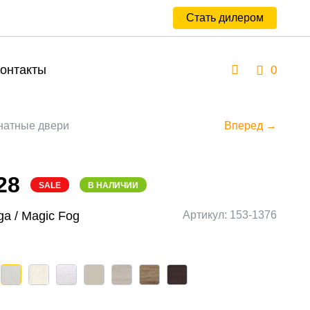
Стать дилером
онтакты
0
атные двери
Вперед →
28
SALE
В НАЛИЧИИ
ga / Magic Fog
Артикул: 153-1376