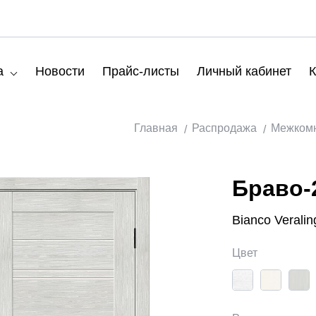
а
Новости
Прайс-листы
Личный кабинет
К
Главная
Распродажа
Межкомн
Браво-
Bianco Veralin
Цвет