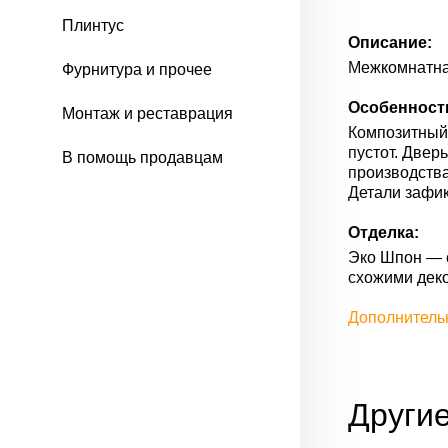
Плинтус
Описание:
Межкомнатна
Фурнитура и прочее
Особенност
Монтаж и реставрация
Композитный 
пустот. Двер
В помощь продавцам
производства
Детали зафик
Отделка:
Эко Шпон — с
схожими дек
Дополнитель
Други