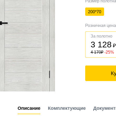
Размер полотн
200*70
Розничная цен
За полотно
3 128
4 170
₽
-25%
К
Описание
Комплектующие
Докумен