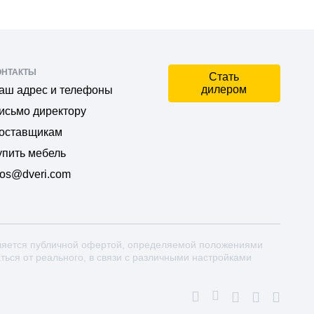
ОНТАКТЫ
Стать
дилером
аш адрес и телефоны
исьмо директору
оставщикам
упить мебель
os@dveri.com
ляется публичной офертой, определяемой положениями
аться от реального, в связи с различными настройками