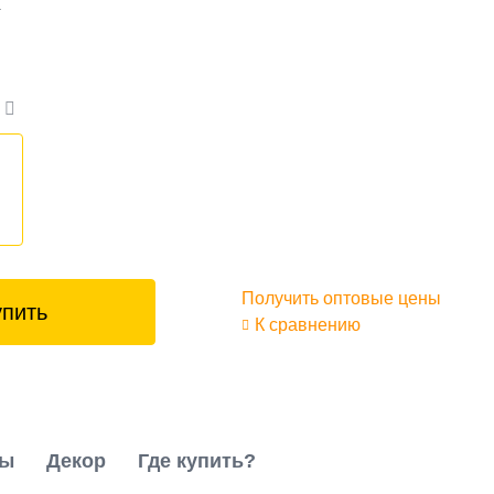
а
а
₽
Получить оптовые цены
упить
К сравнению
ты
Декор
Где купить?