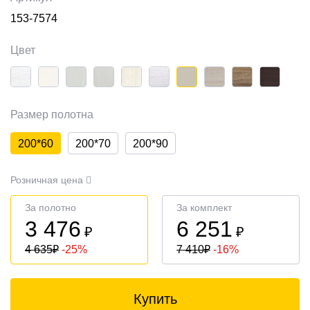
153-7574
Цвет
Размер полотна
200*60
200*70
200*90
Розничная цена
За полотно
За комплект
3 476
6 251
₽
₽
4 635
₽
-25%
7 410
₽
-16%
Купить