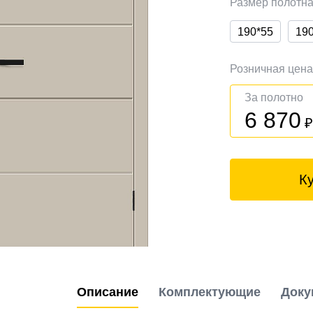
Размер полотн
190*55
19
Розничная цен
За полотно
6 870
К
Описание
Комплектующие
Доку