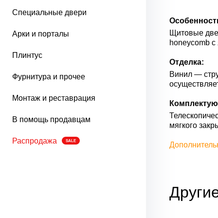
Специальные двери
Особенност
Щитовые двер
Арки и порталы
honeycomb с 
Плинтус
Отделка:
Винил — стру
Фурнитура и прочее
осуществляе
Монтаж и реставрация
Комплектую
Телескопичес
В помощь продавцам
мягкого закр
Распродажа
SALE
Дополнитель
Другие