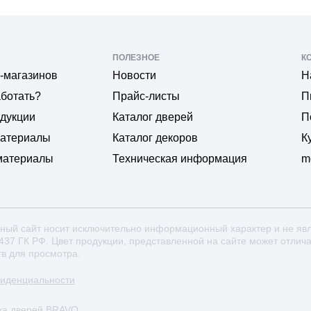
ПОЛЕЗНОЕ
К
-магазинов
Новости
Н
аботать?
Прайс-листы
П
одукции
Каталог дверей
П
материалы
Каталог декоров
К
материалы
Техническая информация
m
ный сайт носит исключительно информационный характер и не яв
 437 ГК РФ. Цвет продукции, представленной на сайте может отлич
тв для просмотра.
фиденциальности
ка дверей BRAVO