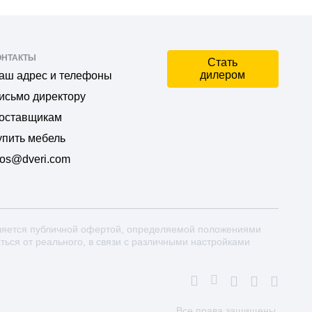
ОНТАКТЫ
Стать
дилером
аш адрес и телефоны
исьмо директору
оставщикам
упить мебель
os@dveri.com
ляется публичной офертой, определяемой положениями
аться от реального, в связи с различными настройками
Все права защищены.