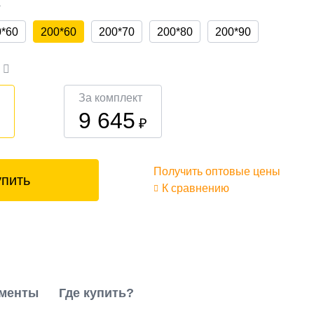
а
0*60
200*60
200*70
200*80
200*90
а
За комплект
9 645
₽
₽
Получить оптовые цены
упить
К сравнению
менты
Где купить?