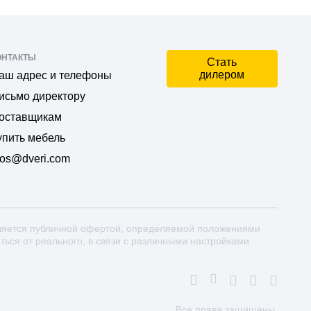
ОНТАКТЫ
Стать
дилером
аш адрес и телефоны
исьмо директору
оставщикам
упить мебель
os@dveri.com
ляется публичной офертой, определяемой положениями
аться от реального, в связи с различными настройками
Все права защищены.