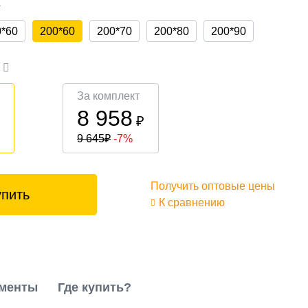
а
0*60
200*60
200*70
200*80
200*90
а
За комплект
8 958
₽
₽
9 645
₽
-7%
Получить оптовые цены
упить
К сравнению
менты
Где купить?