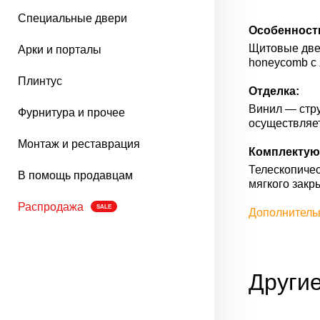
Специальные двери
Особенност
Щитовые двер
Арки и порталы
honeycomb с 
Плинтус
Отделка:
Винил — стру
Фурнитура и прочее
осуществляе
Монтаж и реставрация
Комплектую
Телескопичес
В помощь продавцам
мягкого закр
Распродажа
SALE
Дополнитель
Другие