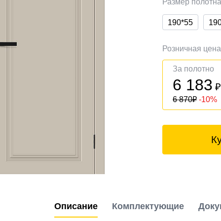
Размер полотн
190*55
19
Розничная цен
За полотно
6 183
6 870
₽
-10%
К
Описание
Комплектующие
Доку