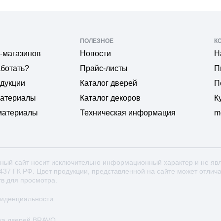
ПОЛЕЗНОЕ
К
-магазинов
Новости
Н
аботать?
Прайс-листы
П
одукции
Каталог дверей
П
материалы
Каталог декоров
К
материалы
Техническая информация
m
ный сайт носит исключительно информационный характер и не яв
 437 ГК РФ. Цвет продукции, представленной на сайте может отлич
тв для просмотра.
фиденциальности
ка дверей BRAVO