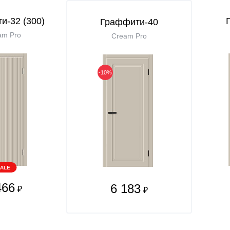
и-32 (300)
Граффити-40
am Pro
Cream Pro
-10%
ALE
466
6 183
₽
₽