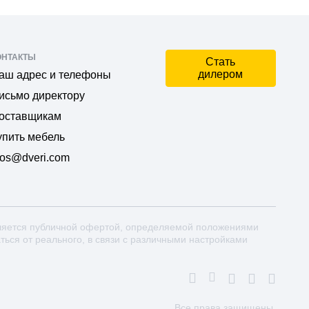
ОНТАКТЫ
Стать
дилером
аш адрес и телефоны
исьмо директору
оставщикам
упить мебель
os@dveri.com
ляется публичной офертой, определяемой положениями
аться от реального, в связи с различными настройками
Все права защищены.