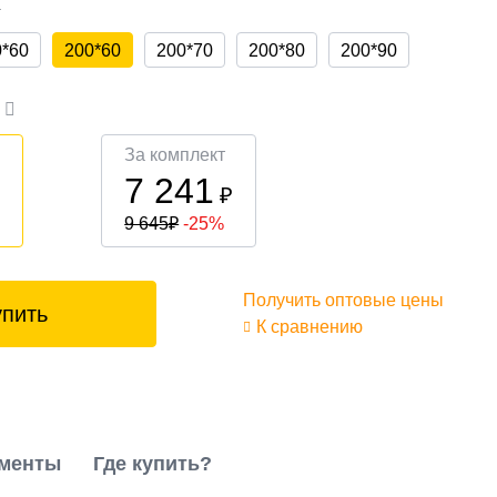
а
0*60
200*60
200*70
200*80
200*90
а
За комплект
7 241
₽
₽
9 645
₽
-25%
Получить оптовые цены
упить
К сравнению
менты
Где купить?