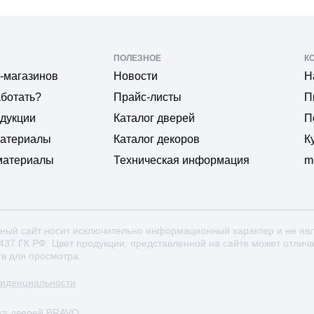
ПОЛЕЗНОЕ
К
-магазинов
Новости
Н
аботать?
Прайс-листы
П
одукции
Каталог дверей
П
материалы
Каталог декоров
К
материалы
Техническая информация
m
ный сайт носит исключительно информационный характер и не яв
 437 ГК РФ. Цвет продукции, представленной на сайте может отлич
тв для просмотра.
фиденциальности
ка дверей BRAVO