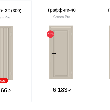
Граффити-40
и-32 (300)
Cream Pro
am Pro
-10%
ALE
6 183
466
₽
₽