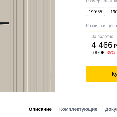
Размер полотн
190*55
19
Розничная цен
За полотно
4 466
6 870
₽
-35%
К
Описание
Комплектующие
Доку