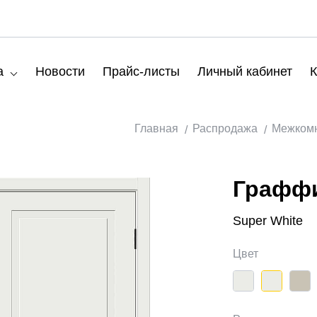
а
Новости
Прайс-листы
Личный кабинет
К
Главная
Распродажа
Межкомн
Граффи
Super White
Цвет