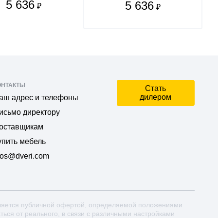
5 636
5 636
₽
₽
ОНТАКТЫ
Стать
дилером
аш адрес и телефоны
исьмо директору
оставщикам
упить мебель
os@dveri.com
ляется публичной офертой, определяемой положениями
аться от реального, в связи с различными настройками