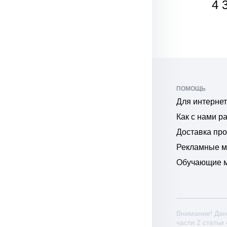
5 636
4 
₽
₽
ПОМОЩЬ
Для интернет
Как с нами р
Доставка пр
Рекламные 
Обучающие 
Внимание! Дан
части 2 статьи