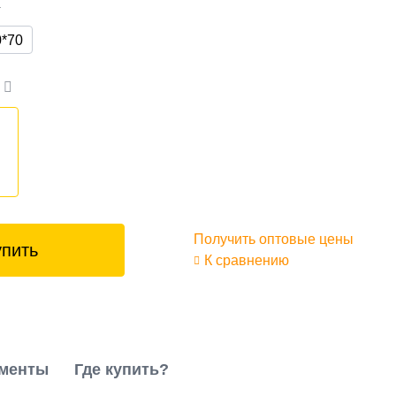
а
0*70
а
₽
Получить оптовые цены
упить
К сравнению
менты
Где купить?