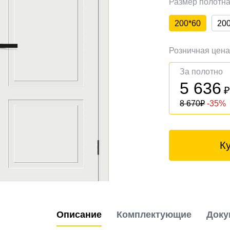
Размер полотн
200*60
20
Розничная цен
За полотно
5 636
8 670
₽
-35%
К
Описание
Комплектующие
Доку