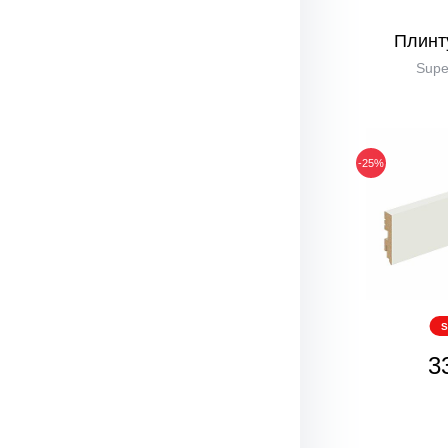
Плинт
Supe
-25%
S
3