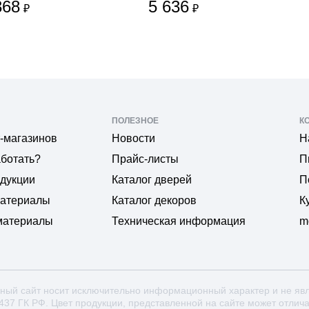
368
5 636
₽
₽
ПОЛЕЗНОЕ
К
-магазинов
Новости
Н
аботать?
Прайс-листы
П
одукции
Каталог дверей
П
материалы
Каталог декоров
К
материалы
Техническая информация
m
ный сайт носит исключительно информационный характер и не яв
 437 ГК РФ. Цвет продукции, представленной на сайте может отлич