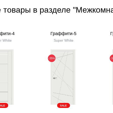
е товары в разделе "Межкомн
фити-4
Граффити-5
Г
r White
Super White
-35%
-
ALE
SALE