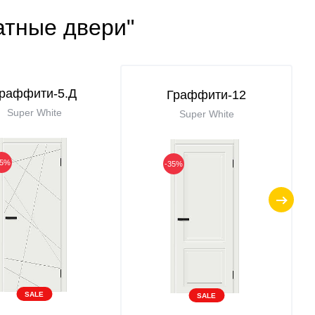
атные двери"
раффити-5.Д
Граффити-12
Super White
Super White
35%
-35%
SALE
SALE