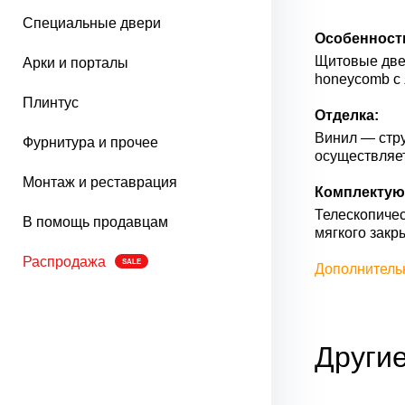
Специальные двери
Особенност
Щитовые двер
Арки и порталы
honeycomb с 
Плинтус
Отделка:
Винил — стру
Фурнитура и прочее
осуществляе
Монтаж и реставрация
Комплектую
Телескопичес
В помощь продавцам
мягкого закр
Распродажа
SALE
Дополнитель
Другие