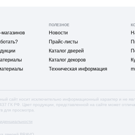
ПОЛЕЗНОЕ
К
-магазинов
Новости
Н
аботать?
Прайс-листы
П
одукции
Каталог дверей
П
материалы
Каталог декоров
К
материалы
Техническая информация
m
ный сайт носит исключительно информационный характер и не яв
 437 ГК РФ. Цвет продукции, представленной на сайте может отлич
тв для просмотра.
фиденциальности
ка дверей BRAVO