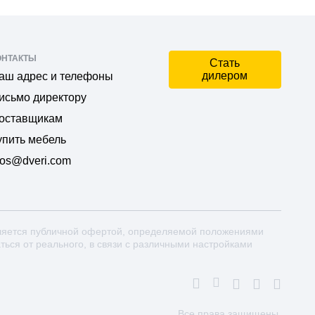
ОНТАКТЫ
Стать
дилером
аш адрес и телефоны
исьмо директору
оставщикам
упить мебель
os@dveri.com
ляется публичной офертой, определяемой положениями
аться от реального, в связи с различными настройками
Все права защищены.