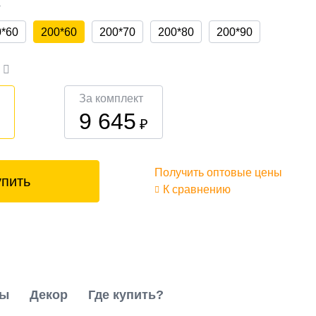
а
0*60
200*60
200*70
200*80
200*90
а
За комплект
9 645
₽
₽
Получить оптовые цены
упить
К сравнению
ты
Декор
Где купить?