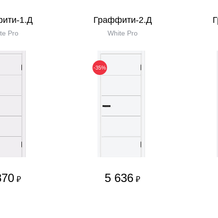
ити-1.Д
Граффити-2.Д
Г
te Pro
White Pro
-35%
870
5 636
₽
₽