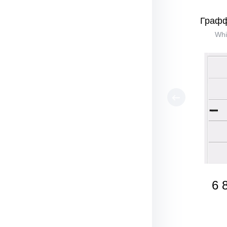
Графф
Whi
6 