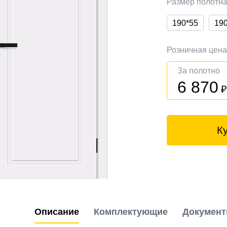
Размер полотн
190*55
19
Розничная цен
За полотно
6 870
К
Описание
Комплектующие
Докумен