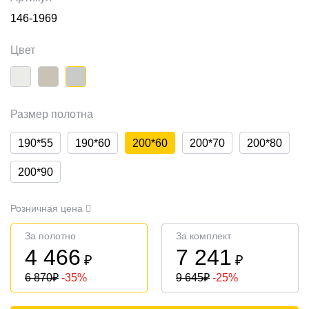
146-1969
Цвет
Размер полотна
190*55
190*60
200*60
200*70
200*80
200*90
Розничная цена
За полотно
За комплект
4 466
7 241
₽
₽
6 870
₽
-35%
9 645
₽
-25%