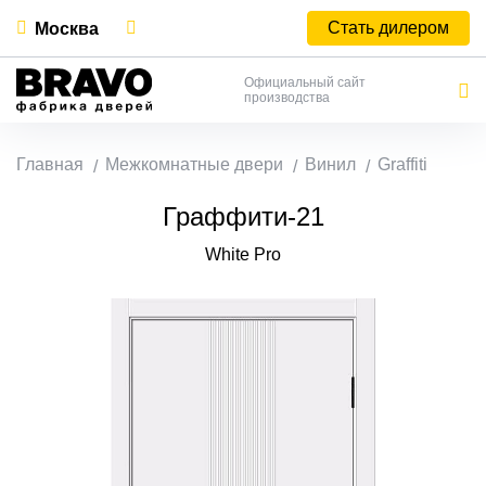
Стать дилером
Москва
Официальный сайт
производства
Главная
Межкомнатные двери
Винил
Graffiti
Граффити-21
White Pro