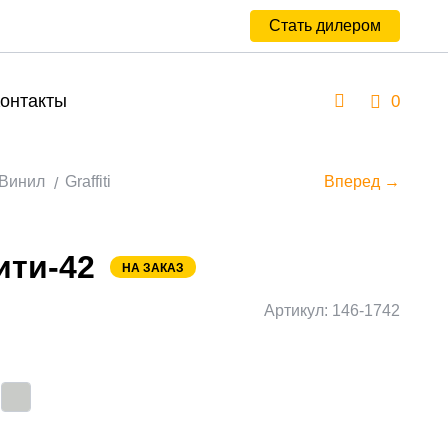
Стать дилером
онтакты
0
Винил
Graffiti
Вперед →
ти-42
НА ЗАКАЗ
Артикул: 146-1742