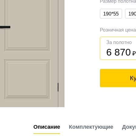
Размер полотн
190*55
19
Розничная цен
За полотно
6 870
К
Описание
Комплектующие
Доку