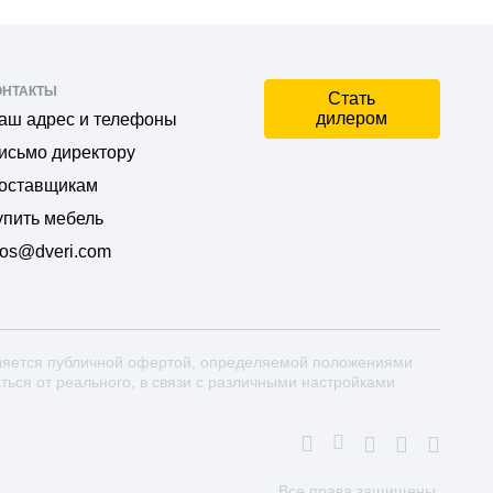
ОНТАКТЫ
Стать
дилером
аш адрес и телефоны
исьмо директору
оставщикам
упить мебель
os@dveri.com
ляется публичной офертой, определяемой положениями
аться от реального, в связи с различными настройками
Все права защищены.