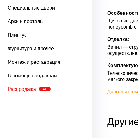
Специальные двери
Особенност
Щитовые двер
Арки и порталы
honeycomb с 
Плинтус
Отделка:
Винил — стру
Фурнитура и прочее
осуществляе
Монтаж и реставрация
Комплектую
Телескопичес
В помощь продавцам
мягкого закр
Распродажа
SALE
Дополнитель
Другие