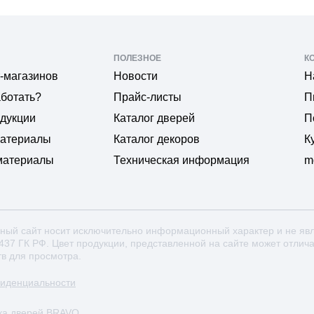
ПОЛЕЗНОЕ
К
-магазинов
Новости
Н
аботать?
Прайс-листы
П
одукции
Каталог дверей
П
материалы
Каталог декоров
К
материалы
Техническая информация
m
ный сайт носит исключительно информационный характер и не яв
 437 ГК РФ. Цвет продукции, представленной на сайте может отлич
тв для просмотра.
фиденциальности
ка дверей BRAVO