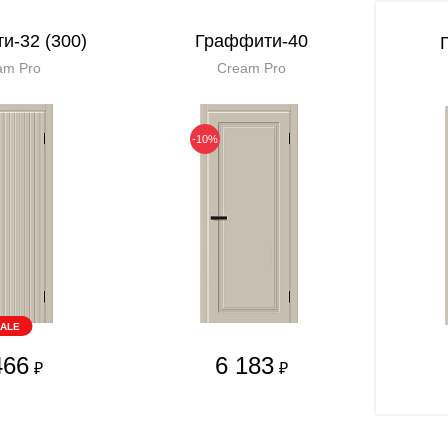
и-32 (300)
Граффити-40
am Pro
Cream Pro
-10%
ALE
466
6 183
₽
₽