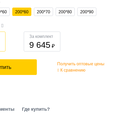
а
0*60
200*60
200*70
200*80
200*90
а
За комплект
9 645
₽
₽
Получить оптовые цены
упить
К сравнению
менты
Где купить?