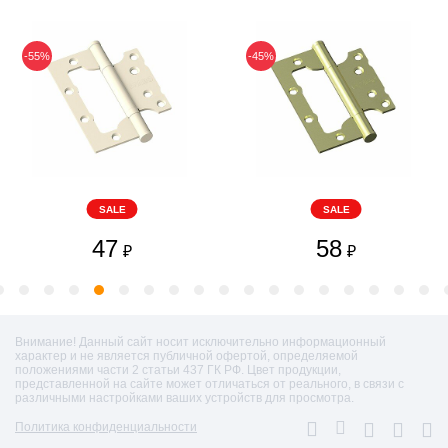
-55%
-45%
SALE
SALE
47
58
₽
₽
Внимание! Данный сайт носит исключительно информационный
характер и не является публичной офертой, определяемой
положениями части 2 статьи 437 ГК РФ. Цвет продукции,
представленной на сайте может отличаться от реального, в связи с
различными настройками ваших устройств для просмотра.
Политика конфиденциальности