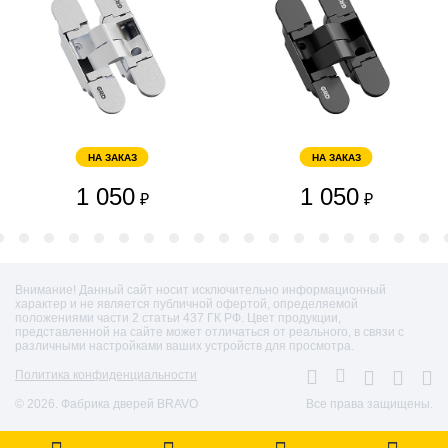
НА ЗАКАЗ
НА ЗАКАЗ
1 050
1 050
₽
₽
Внимание! Данный сайт носит исключительно информационный
характер и не является публичной офертой, определяемой
положениями части 2 статьи 437 ГК РФ. Цвет продукции,
представленной на сайте может отличаться от реального, в связи с
различными настройками ваших устройств для просмотра.
Политика конфиденциальности
© 2026. Фабрика дверей BRAVO
Все права защищены.