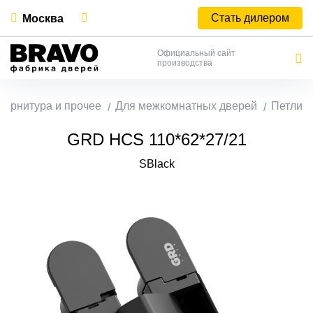
Стать дилером
Москва
Официальный сайт
производства
Фурнитура и прочее
Для межкомнатных дверей
Петли
GRD HCS 110*62*27/21
SBlack