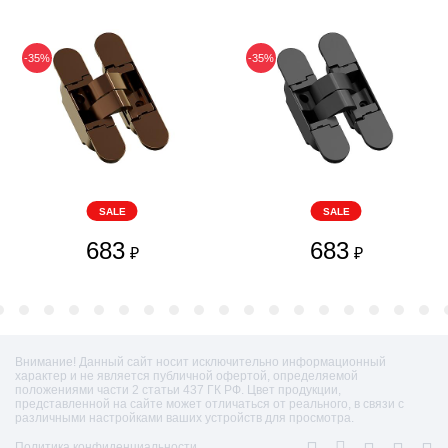
-35%
-35%
SALE
SALE
683
683
₽
₽
Внимание! Данный сайт носит исключительно информационный
характер и не является публичной офертой, определяемой
положениями части 2 статьи 437 ГК РФ. Цвет продукции,
представленной на сайте может отличаться от реального, в связи с
различными настройками ваших устройств для просмотра.
Политика конфиденциальности