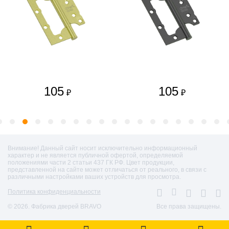
105
105
₽
₽
Внимание! Данный сайт носит исключительно информационный
характер и не является публичной офертой, определяемой
положениями части 2 статьи 437 ГК РФ. Цвет продукции,
представленной на сайте может отличаться от реального, в связи с
различными настройками ваших устройств для просмотра.
Политика конфиденциальности
© 2026. Фабрика дверей BRAVO
Все права защищены.