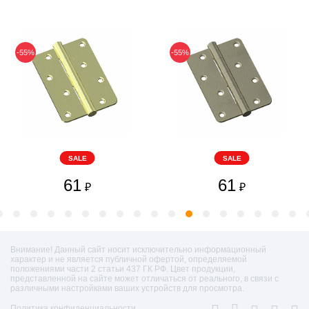
-55%
-55%
SALE
SALE
61
61
₽
₽
Внимание! Данный сайт носит исключительно информационный
характер и не является публичной офертой, определяемой
положениями части 2 статьи 437 ГК РФ. Цвет продукции,
представленной на сайте может отличаться от реального, в связи с
различными настройками ваших устройств для просмотра.
Политика конфиденциальности