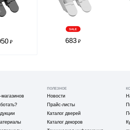
SALE
683
050
₽
₽
ПОЛЕЗНОЕ
К
-магазинов
Новости
Н
аботать?
Прайс-листы
П
одукции
Каталог дверей
П
материалы
Каталог декоров
К