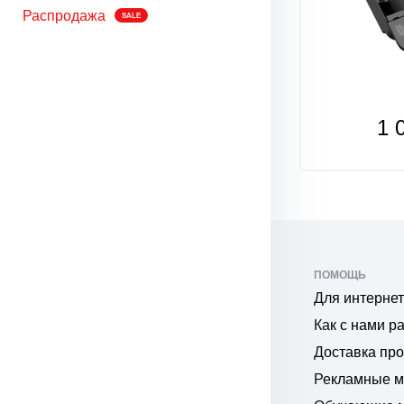
Распродажа
SALE
1 050
1 
₽
₽
ПОМОЩЬ
Для интернет
Как с нами р
Доставка пр
Рекламные 