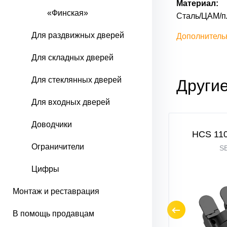
Материал:
«Финская»
Сталь/ЦАМ/п
Для раздвижных дверей
Дополнитель
Для складных дверей
Для стеклянных дверей
Другие
Для входных дверей
Доводчики
27/21
HCS 110*62*27/21
HCS 110
Ограничители
SGraphite
SB
Цифры
Монтаж и реставрация
В помощь продавцам