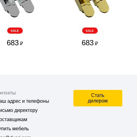
SALE
SALE
683
683
₽
₽
ОНТАКТЫ
Стать
дилером
аш адрес и телефоны
исьмо директору
оставщикам
упить мебель