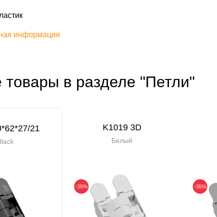
ластик
ная информация
 товары в разделе "Петли"
K1019 3D
*62*27/21
Белый
lack
-35%
-35%