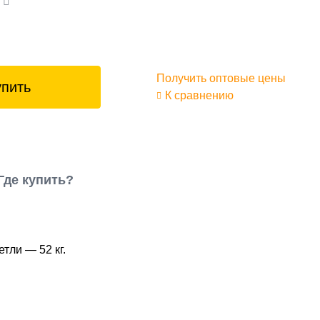
а
Получить оптовые цены
упить
К сравнению
Где купить?
тли — 52 кг.