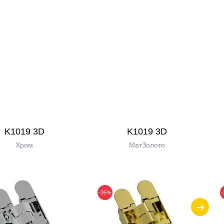
K1019 3D
K1019 3D
Хром
МатЗолото
-35%