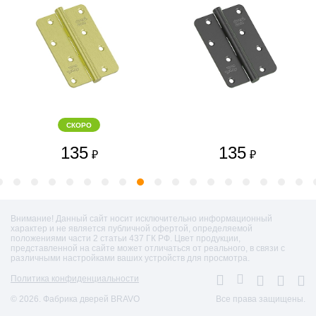
СКОРО
135
135
₽
₽
Внимание! Данный сайт носит исключительно информационный
характер и не является публичной офертой, определяемой
положениями части 2 статьи 437 ГК РФ. Цвет продукции,
представленной на сайте может отличаться от реального, в связи с
различными настройками ваших устройств для просмотра.
Политика конфиденциальности
© 2026. Фабрика дверей BRAVO
Все права защищены.