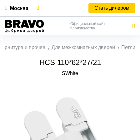
Стать дилером
Москва
Официальный сайт
производства
Фурнитура и прочее
Для межкомнатных дверей
Петли
HCS 110*62*27/21
SWhite