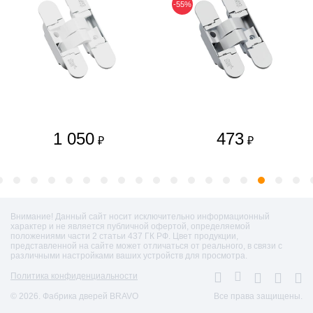
-55%
1 050
473
₽
₽
Внимание! Данный сайт носит исключительно информационный
характер и не является публичной офертой, определяемой
положениями части 2 статьи 437 ГК РФ. Цвет продукции,
представленной на сайте может отличаться от реального, в связи с
различными настройками ваших устройств для просмотра.
Политика конфиденциальности
© 2026. Фабрика дверей BRAVO
Все права защищены.