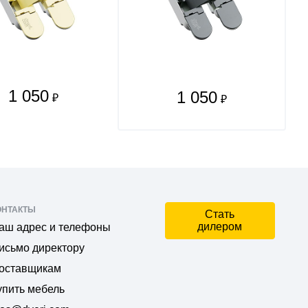
1 050
1 050
₽
₽
ОНТАКТЫ
Стать
дилером
аш адрес и телефоны
исьмо директору
оставщикам
упить мебель