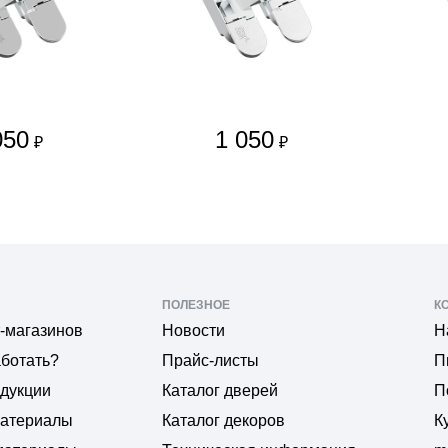
050
1 050
₽
₽
ПОЛЕЗНОЕ
К
-магазинов
Новости
Н
аботать?
Прайс-листы
П
одукции
Каталог дверей
П
материалы
Каталог декоров
К