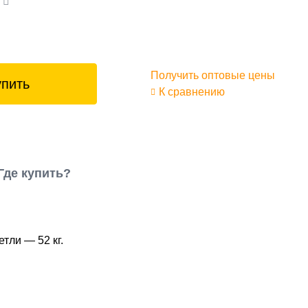
а
Получить оптовые цены
упить
К сравнению
Где купить?
тли — 52 кг.