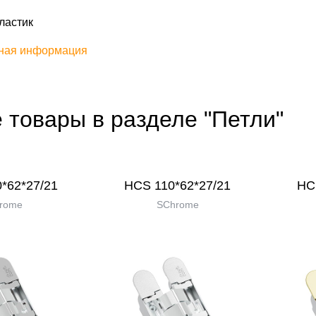
ластик
ная информация
 товары в разделе "Петли"
*62*27/21
HCS 110*62*27/21
HC
rome
SChrome