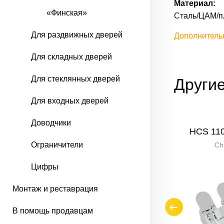
Материал:
«Финская»
Сталь/ЦАМ/п
Для раздвижных дверей
Дополнитель
Для складных дверей
Для стеклянных дверей
Другие
Для входных дверей
Доводчики
27/21
HCS 110*62*27/21
HCS 110
Ограничители
AL
Ch
Цифры
Монтаж и реставрация
-55%
В помощь продавцам