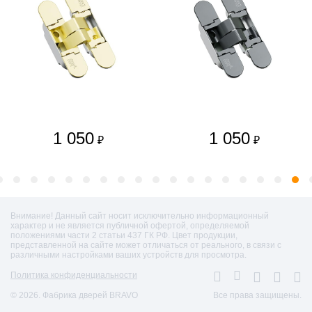
1 050
1 050
₽
₽
Внимание! Данный сайт носит исключительно информационный
характер и не является публичной офертой, определяемой
положениями части 2 статьи 437 ГК РФ. Цвет продукции,
представленной на сайте может отличаться от реального, в связи с
различными настройками ваших устройств для просмотра.
Политика конфиденциальности
© 2026. Фабрика дверей BRAVO
Все права защищены.