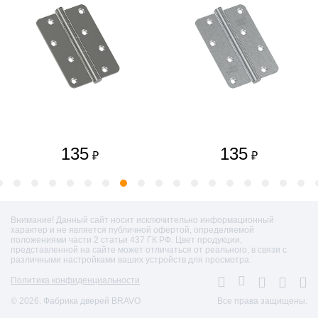
135
135
₽
₽
Внимание! Данный сайт носит исключительно информационный
характер и не является публичной офертой, определяемой
положениями части 2 статьи 437 ГК РФ. Цвет продукции,
представленной на сайте может отличаться от реального, в связи с
различными настройками ваших устройств для просмотра.
Политика конфиденциальности
© 2026. Фабрика дверей BRAVO
Все права защищены.