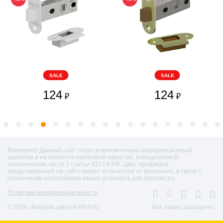
SALE
SALE
124
124
₽
₽
Внимание! Данный сайт носит исключительно информационный
характер и не является публичной офертой, определяемой
положениями части 2 статьи 437 ГК РФ. Цвет продукции,
представленной на сайте может отличаться от реального, в связи с
различными настройками ваших устройств для просмотра.
Политика конфиденциальности
© 2026. Фабрика дверей BRAVO
Все права защищены.