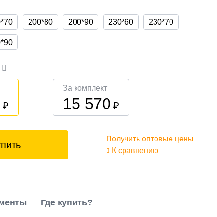
а
0*70
200*80
200*90
230*60
230*70
0*90
а
За комплект
0
15 570
₽
₽
Получить оптовые цены
упить
К сравнению
менты
Где купить?