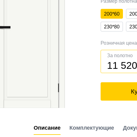
Размер полотн
200*60
20
230*80
23
Розничная цен
За полотно
11 52
К
Описание
Комплектующие
Доку