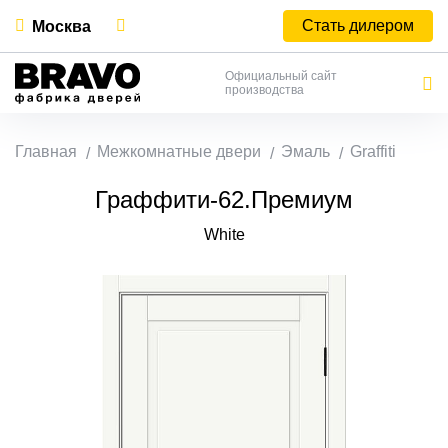
Стать дилером
Москва
Официальный сайт
производства
Главная
Межкомнатные двери
Эмаль
Graffiti
Граффити-62.Премиум
White