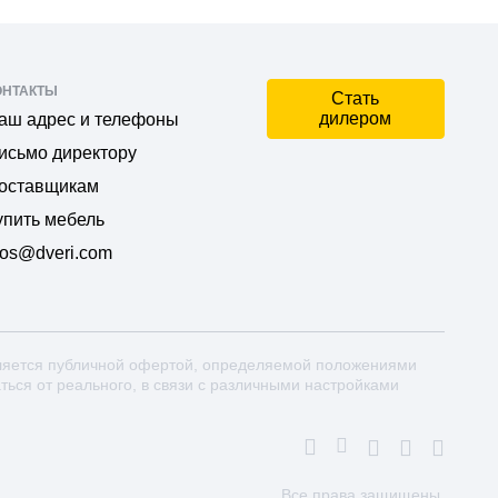
ОНТАКТЫ
Стать
дилером
аш адрес и телефоны
исьмо директору
оставщикам
упить мебель
os@dveri.com
ляется публичной офертой, определяемой положениями
аться от реального, в связи с различными настройками
Все права защищены.