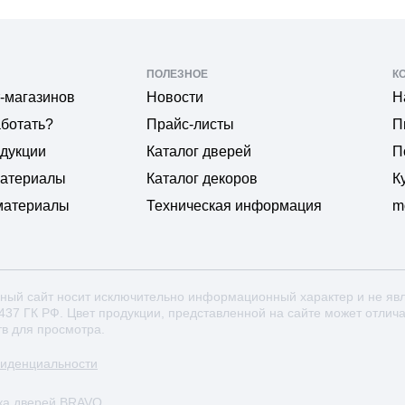
ПОЛЕЗНОЕ
К
-магазинов
Новости
Н
аботать?
Прайс-листы
П
одукции
Каталог дверей
П
материалы
Каталог декоров
К
материалы
Техническая информация
m
ный сайт носит исключительно информационный характер и не яв
 437 ГК РФ. Цвет продукции, представленной на сайте может отлич
тв для просмотра.
фиденциальности
ка дверей BRAVO