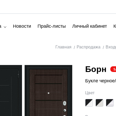
а
Новости
Прайс-листы
Личный кабинет
К
Главная
Распродажа
Вход
Борн
S
Букле черное
Цвет