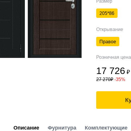
Размер
205*86
Открывание
Правое
Розничная цен
17 726
₽
27 270
₽
-35%
К
Описание
Фурнитура
Комплектующие