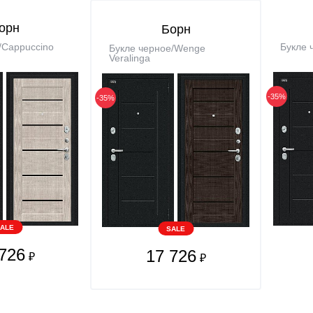
орн
Борн
/Cappuccino
Букле 
Букле черное/Wenge
Veralinga
-35%
-35%
ALE
SALE
726
17 726
₽
₽