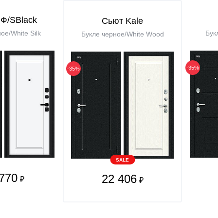
Ф/SBlack
Сьют Kale
ое/White Silk
Бук
Букле черное/White Wood
-35%
-35%
SALE
770
22 406
₽
₽