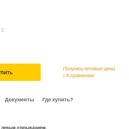
а
Получить оптовые цены
упить
К сравнению
Документы
Где купить?
и левым открыванием.