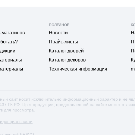
ПОЛЕЗНОЕ
К
-магазинов
Новости
Н
аботать?
Прайс-листы
П
одукции
Каталог дверей
П
материалы
Каталог декоров
К
материалы
Техническая информация
m
ный сайт носит исключительно информационный характер и не яв
 437 ГК РФ. Цвет продукции, представленной на сайте может отлич
тв для просмотра.
фиденциальности
ка дверей BRAVO