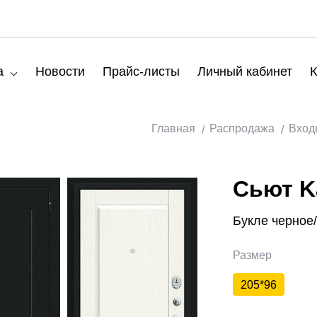
а
Новости
Прайс-листы
Личный кабинет
К
Главная
Распродажа
Вход
Сьют K
Букле черное
Размер
205*96