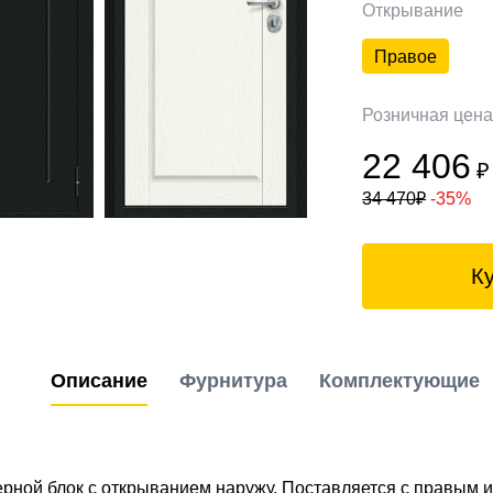
Открывание
Правое
Розничная цен
22 406
₽
34 470
₽
-35%
К
Описание
Фурнитура
Комплектующие
рной блок с открыванием наружу. Поставляется с правым 