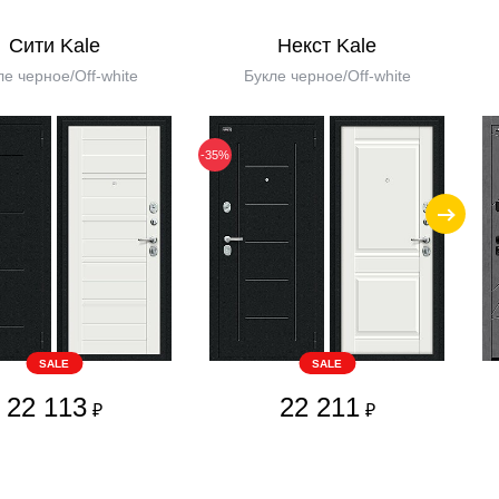
Сити Kale
Некст Kale
ле черное/Off-white
Букле черное/Off-white
-35%
SALE
SALE
22 113
22 211
₽
₽