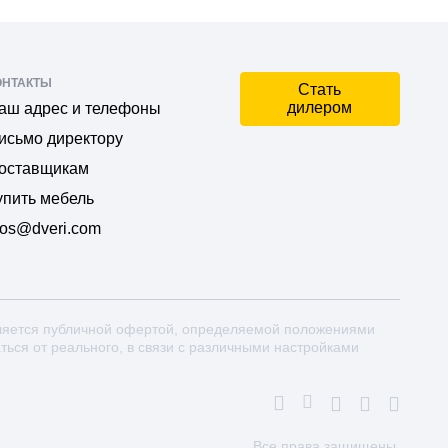
ОНТАКТЫ
Стать
дилером
аш адрес и телефоны
исьмо директору
оставщикам
упить мебель
os@dveri.com
ляется публичной офертой, определяемой положениями
аться от реального, в связи с различными настройками
Все права защищены.