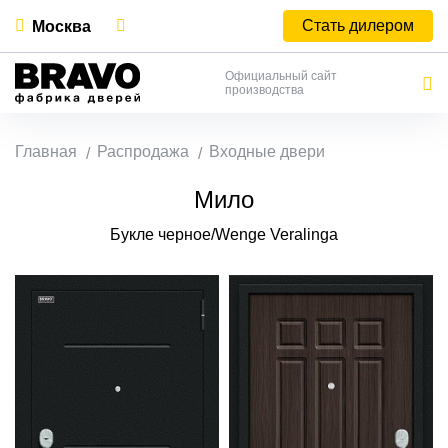
Стать дилером
Москва
Официальный сайт
производства
Главная
Распродажа
Входные двери
Мило
Букле черное/Wenge Veralinga