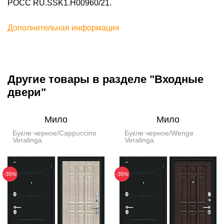
POCC RU.SSK1.H00960/21.
Дополнительная информация
Другие товары в разделе "Входные
двери"
Мило
Мило
Букле черное/Cappuccino
Букле черное/Wenge
Veralinga
Veralinga
-35%
-35%