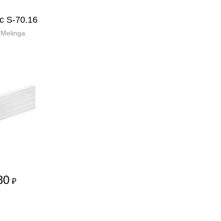
с S-70.16
Melinga
80
₽