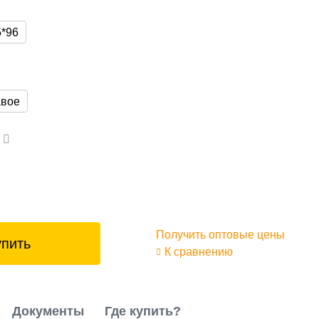
5*96
вое
а
Получить оптовые цены
упить
К сравнению
Документы
Где купить?