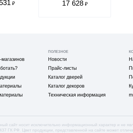
531
17 628
₽
₽
ПОЛЕЗНОЕ
К
-магазинов
Новости
Н
аботать?
Прайс-листы
П
одукции
Каталог дверей
П
материалы
Каталог декоров
К
материалы
Техническая информация
m
ный сайт носит исключительно информационный характер и не яв
 437 ГК РФ. Цвет продукции, представленной на сайте может отлич