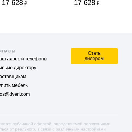
17 628
17 628
₽
₽
ОНТАКТЫ
Стать
дилером
аш адрес и телефоны
исьмо директору
оставщикам
упить мебель
os@dveri.com
ляется публичной офертой, определяемой положениями
аться от реального, в связи с различными настройками