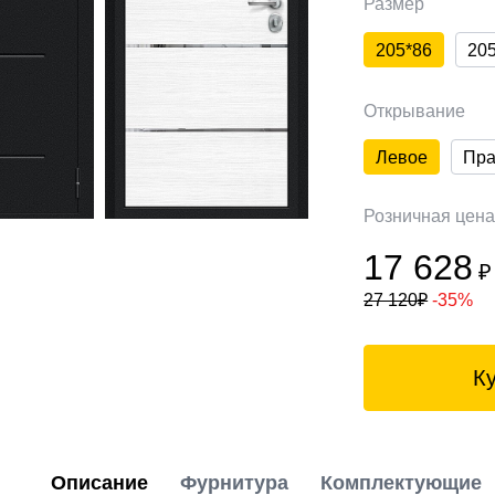
Размер
205*86
20
Открывание
Левое
Пра
Розничная цен
17 628
₽
27 120
₽
-35%
К
Описание
Фурнитура
Комплектующие