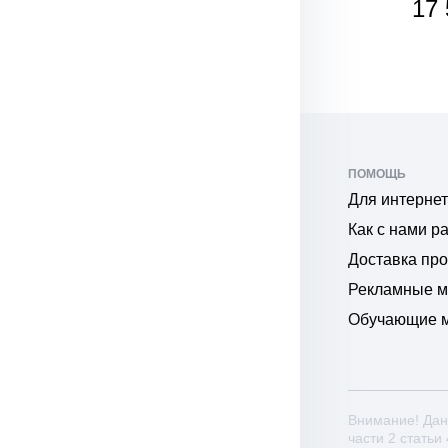
17 531
17 
₽
₽
ПОМОЩЬ
Для интернет
Как с нами р
Доставка пр
Рекламные 
Обучающие 
Внимание! Дан
части 2 статьи