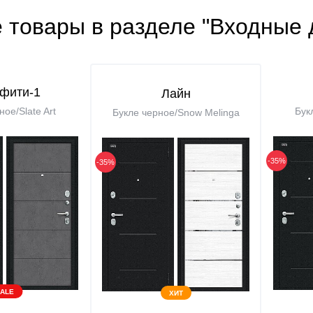
 товары в разделе "Входные 
фити-1
Лайн
ое/Slate Art
Бук
Букле черное/Snow Melinga
-35%
-35%
ALE
ХИТ