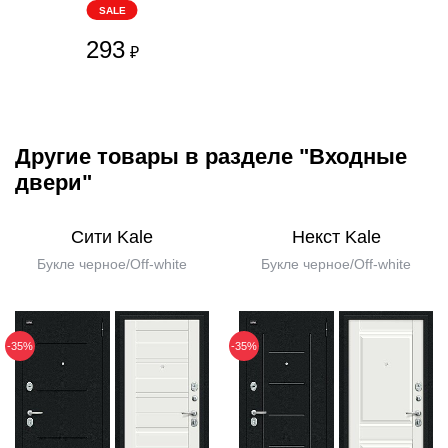
SALE
293
₽
Другие товары в разделе "Входные
двери"
Сити Kale
Некст Kale
Букле черное/Off-white
Букле черное/Off-white
-35%
-35%