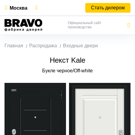
Стать дилером
Москва
Официальный сайт
производства
Главная
Распродажа
Входные двери
Некст Kale
Букле черное/Off-white