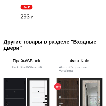
SALE
293
₽
Другие товары в разделе "Входные
двери"
Прайм/SBlack
Флэт Kale
Black Shell/White Silk
Almon/Cappuccino
Veralinga
-35%