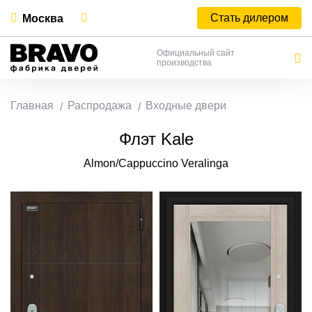
Стать дилером
Москва
Официальный сайт
производства
Главная
Распродажа
Входные двери
Флэт Kale
Almon/Cappuccino Veralinga