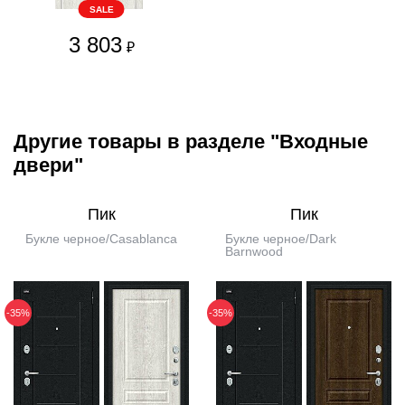
SALE
3 803
₽
Другие товары в разделе "Входные
двери"
Пик
Пик
Букле черное/Casablanca
Букле черное/Dark
Barnwood
-35%
-35%