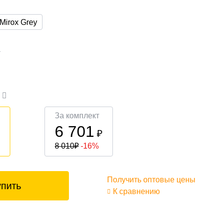
Mirox Grey
а
а
За комплект
6 701
₽
₽
8 010
₽
-16%
Получить оптовые цены
упить
К сравнению