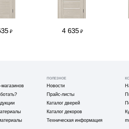
635
4 635
₽
₽
ПОЛЕЗНОЕ
К
-магазинов
Новости
Н
аботать?
Прайс-листы
П
одукции
Каталог дверей
П
материалы
Каталог декоров
К
материалы
Техническая информация
m