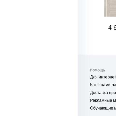
SALE
3 915
4 
₽
₽
ПОМОЩЬ
Для интернет
Как с нами р
Доставка пр
Рекламные 
Обучающие 