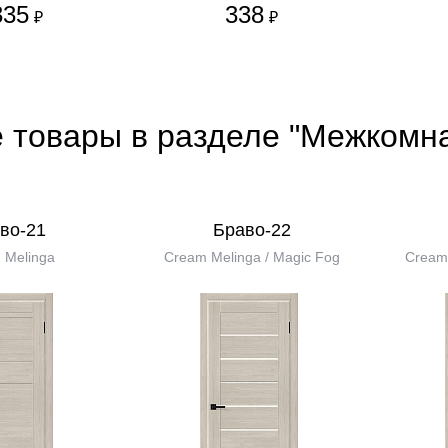
335
338
₽
₽
е товары в разделе "Межкомн
во-21
Браво-22
 Melinga
Cream Melinga / Magic Fog
Cream 