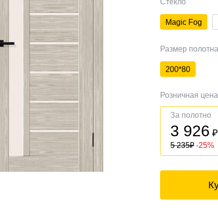
Стекло
Magic Fog
Размер полотн
200*80
Розничная цен
За полотно
3 926
5 235
₽
-25%
К