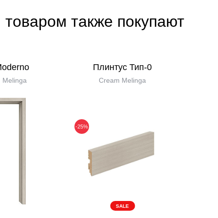
 товаром также покупают
Moderno
Плинтус Тип-0
 Melinga
Cream Melinga
-25%
SALE