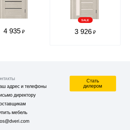
SALE
4 935
3 926
₽
₽
ОНТАКТЫ
Стать
дилером
аш адрес и телефоны
исьмо директору
оставщикам
упить мебель
os@dveri.com