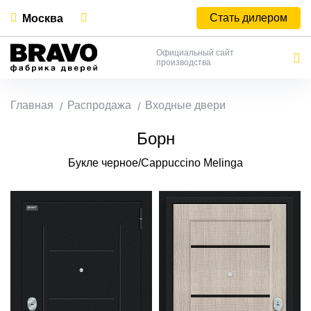
Стать дилером
Москва
Официальный сайт
производства
Главная
Распродажа
Входные двери
Борн
Букле черное/Cappuccino Melinga