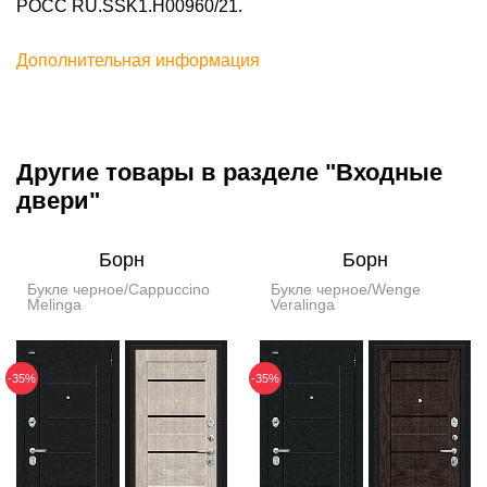
POCC RU.SSK1.H00960/21.
Дополнительная информация
Другие товары в разделе "Входные
двери"
Борн
Борн
Букле черное/Cappuccino
Букле черное/Wenge
Melinga
Veralinga
-35%
-35%