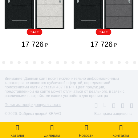
SALE
SALE
17 726
17 726
₽
₽
Внимание! Данный сайт носит исключительно информационный
характер и не является публичной офертой, определяемой
положениями части 2 статьи 437 ГК РФ. Цвет продукции,
представленной на сайте может отличаться от реального, в связи с
различными настройками ваших устройств для просмотра.
Политика конфиденциальности
© 2026. Фабрика дверей BRAVO
Все права защищены.
Каталог
Дилерам
Новости
Контакты